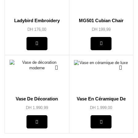
Ladybird Embroidery
MG501 Cubian Chair
DH
176,00
DH
199,99
Vase De Décoration
Vase En Céramique De
Moderne
Luxe
DH
1.990,99
DH
1.999,00