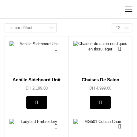
Achille Sideboard Unit
Chaises De Salon
Nordiques En Tissu
DH
2.199,00
DH
4.999,00
Léger